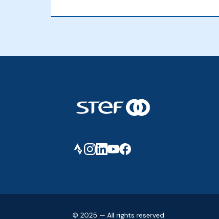
STEF - Return to the homepage
Strava
Instagram
LinkedIn
Youtube
facebook
© 2025 — All rights reserved