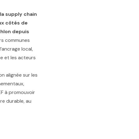
la supply chain
ux côtés de
thlon depuis
eurs communes
d’ancrage local,
e et les acteurs
on alignée sur les
nnementaux,
EF à promouvoir
ère durable, au