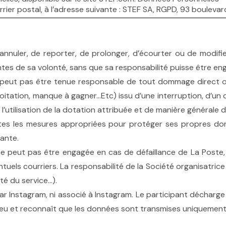
rrier postal, à l’adresse suivante : STEF SA, RGPD, 93 boulev
’annuler, de reporter, de prolonger, d’écourter ou de modifie
es de sa volonté, sans que sa responsabilité puisse être en
e peut pas être tenue responsable de tout dommage direct ou 
exploitation, manque à gagner…Etc) issu d’une interruption, d’u
 l’utilisation de la dotation attribuée et de manière générale 
utes les mesures appropriées pour protéger ses propres do
lante.
 ne peut pas être engagée en cas de défaillance de La Post
entuels courriers. La responsabilité de la Société organisatr
ité du service…).
ar Instagram, ni associé à Instagram. Le participant déchar
ce jeu et reconnaît que les données sont transmises uniquement 