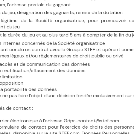
am, l’adresse postale du gagnant
 du jeu, désignation des gagnants, remise de la dotation
 légitime de la Société organisatrice, pour promouvoir s
nt du jeu
 la durée du jeu et au plus tard 5 ans à compter de la fin du 
s internes concernés de la Société organisatrice
yant conclu un contrat avec le Groupe STEF et opérant comm
mes légaux et/ou réglementaires de droit public ou privé
’accès et de communication des données
e rectification/effacement des données
 limitation
’opposition
 la portabilité des données
e ne pas faire l’objet d’une décision fondée exclusivement s
és de contact :
rrier électronique à l’adresse
Gdpr-contact@stef.com
ormulaire de contact
pour l’exercice de droits des personn
elles, disponible sur le site STEF.com.
Données Personnelles