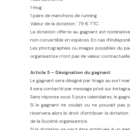
1 mug
1 paire de manchons de running
Valeur de la dotation : 75 € TTC.
La dotation offerte au gagnant est nominative
non convertible en espèces. En cas d’indisponibi
Les photographies ou images possibles du pa
organisatrice n’ont pas de valeur contractuelle
Article 5 – Désignation du gagnant
Le gagnant sera désigné par tirage au sort manu
Il sera contacté par message privé sur Instagr
Sans réponse sous 5 jours calendaires, le gagn
Si le gagnant ne voulait ou ne pouvait pas p
réservera alors le droit d’attribuer la dotati
de la Société organisatrice.
Si la dotation ne peut être attribuée à un gag