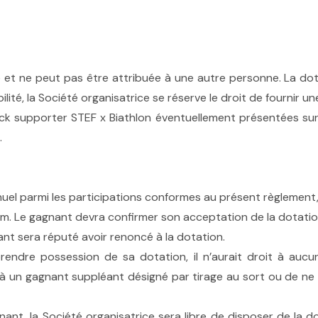
 et ne peut pas être attribuée à une autre personne. La dot
lité, la Société organisatrice se réserve le droit de fournir u
ck supporter STEF x Biathlon éventuellement présentées sur
.
el parmi les participations conformes au présent règlement, d
am. Le gagnant devra confirmer son acceptation de la dotation
ant sera réputé avoir renoncé à la dotation.
rendre possession de sa dotation, il n’aurait droit à auc
on à un gagnant suppléant désigné par tirage au sort ou de ne 
nant, la Société organisatrice sera libre de disposer de la d