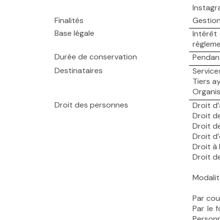
Instagr
Finalités
Gestion
Base légale
Intérêt
règleme
Durée de conservation
Pendant
Destinataires
Service
Tiers a
Organis
Droit des personnes
Droit d
Droit d
Droit de
Droit d
Droit à
Droit d
Modalit
Par cou
Par le
f
Personn