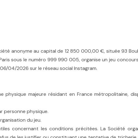
société anonyme au capital de 12 850 000,00 €, située 93 Bo
ris sous le numéro 999 990 005, organise un jeu concours gr
 06/04/2026 sur le réseau social Instagram.
ne physique majeure résidant en France métropolitaine, d
par personne physique.
rganisation du jeu.
utiles concernant les conditions précitées. La Société org
us de les justifier ou constituant une tentative de tricherie