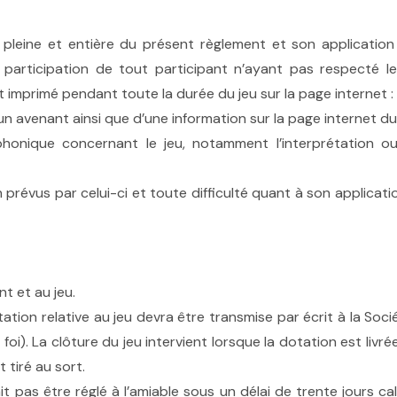
n pleine et entière du présent règlement et son application
la participation de tout participant n’ayant pas respecté
et imprimé pendant toute la durée du jeu sur la page interne
un avenant ainsi que d’une information sur la page internet du 
nique concernant le jeu, notamment l’interprétation ou l
 prévus par celui-ci et toute difficulté quant à son applicat
t et au jeu.
ation relative au jeu devra être transmise par écrit à la Soci
foi). La clôture du jeu intervient lorsque la dotation est livr
 tiré au sort.
rait pas être réglé à l’amiable sous un délai de trente jours 